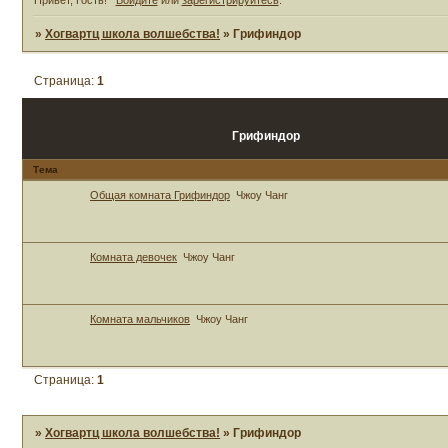
»
Хогвартц школа волшебства!
»
Грифиндор
Страница:
1
Грифиндор
Тема
Общая комната Грифиндор
Чжоу Чанг
Комната девочек
Чжоу Чанг
Комната мальчиков
Чжоу Чанг
Страница:
1
»
Хогвартц школа волшебства!
»
Грифиндор