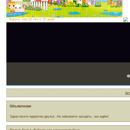
Ф
Ак
Объявление
Здраствуете ждорогие друзья...Не забываете заходить...мы ждём!
Привет, Гость!
Войдите
или
зарегистрируйтесь
.