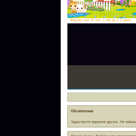
Объявление
Здраствуете ждорогие друзья...Не забыва
Привет, Гость!
Войдите
или
зарегистрир