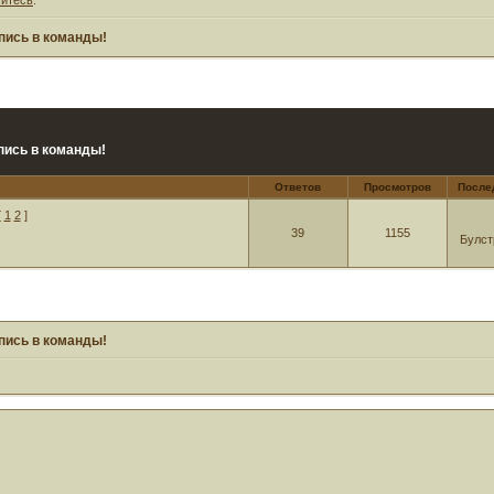
пись в команды!
пись в команды!
Ответов
Просмотров
После
[
1
2
]
39
1155
Булст
пись в команды!