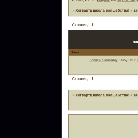
»
Хогвартц школа волшебства!
»
за
Страница:
1
за
Тема
Запись в команду
Чжоу Чанг
Страница:
1
»
Хогвартц школа волшебства!
»
за