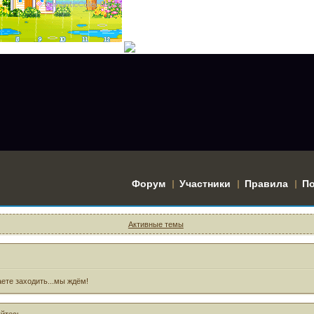
Форум
Участники
Правила
П
Активные темы
ете заходить...мы ждём!
уйтесь
.