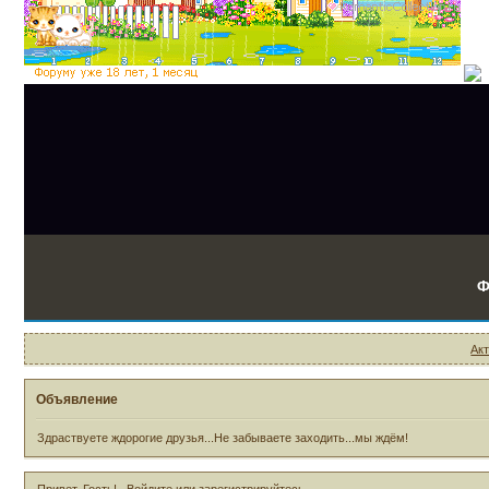
Ф
Ак
Объявление
Здраствуете ждорогие друзья...Не забываете заходить...мы ждём!
Привет, Гость!
Войдите
или
зарегистрируйтесь
.