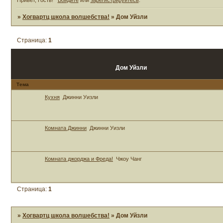
»
Хогвартц школа волшебства!
»
Дом Уйзли
Страница:
1
Дом Уйзли
Тема
Кухня
Джинни Уизли
Комната Джинни
Джинни Уизли
Комната джорджа и Фреда!
Чжоу Чанг
Страница:
1
»
Хогвартц школа волшебства!
»
Дом Уйзли