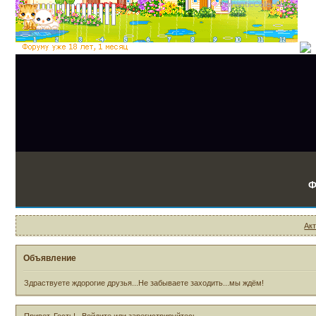
Ф
Ак
Объявление
Здраствуете ждорогие друзья...Не забываете заходить...мы ждём!
Привет, Гость!
Войдите
или
зарегистрируйтесь
.