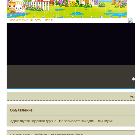
Ф
Ак
Объявление
Здраствуете ждорогие друзья...Не забываете заходить...мы ждём!
Привет, Гость!
Войдите
или
зарегистрируйтесь
.