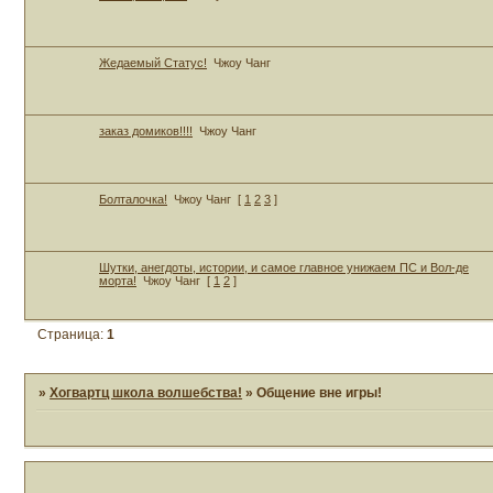
Жедаемый Статус!
Чжоу Чанг
заказ домиков!!!!
Чжоу Чанг
Болталочка!
Чжоу Чанг
[
1
2
3
]
Шутки, анегдоты, истории, и самое главное унижаем ПС и Вол-де
морта!
Чжоу Чанг
[
1
2
]
Страница:
1
»
Хогвартц школа волшебства!
»
Общение вне игры!