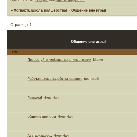
»
Хогвартц школа волшебства!
»
Общение вне игры!
Страница:
1
Общение вне игры!
Тема
Посоветуйте любимые короткометражки
Мария
Рабочая схема заработка на авито
pochereth
Реклама!
Чжоу Чанг
общение вне игры
Чжоу Чанг
Аватаризация...
Чжоу Чанг