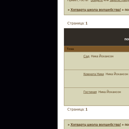
»
Хогвартц школа волшебства!
»
по
Страница:
1
по
Тема
Сад
Ника Йохансон
Комната Ники
Ника Йохансон
Гостиная
Ника Йохансон
Страница:
1
»
Хогвартц школа волшебства!
»
по