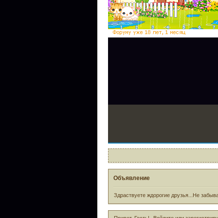
Объявление
Здраствуете ждорогие друзья...Не забыва
Привет, Гость!
Войдите
или
зарегистрир