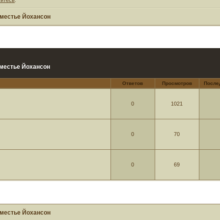
местье Йохансон
местье Йохансон
Ответов
Просмотров
После
0
1021
0
70
0
69
местье Йохансон