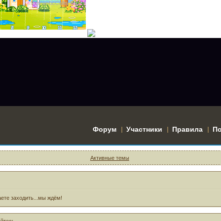
Форум
Участники
Правила
П
Активные темы
ете заходить...мы ждём!
уйтесь
.