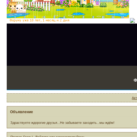
Ф
Ак
Объявление
Здраствуете ждорогие друзья...Не забываете заходить...мы ждём!
Привет, Гость!
Войдите
или
зарегистрируйтесь
.