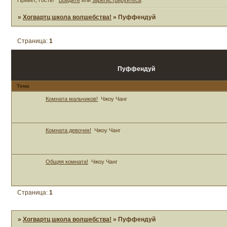
»
Хогвартц школа волшебства!
»
Пуффендуй
Страница:
1
Пуффендуй
Тема
Комната мальчиков!
Чжоу Чанг
Комната девочек!
Чжоу Чанг
Общяя комната!
Чжоу Чанг
Страница:
1
»
Хогвартц школа волшебства!
»
Пуффендуй