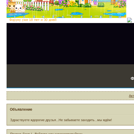
Ф
Ак
Объявление
Здраствуете ждорогие друзья...Не забываете заходить...мы ждём!
Привет, Гость!
Войдите
или
зарегистрируйтесь
.