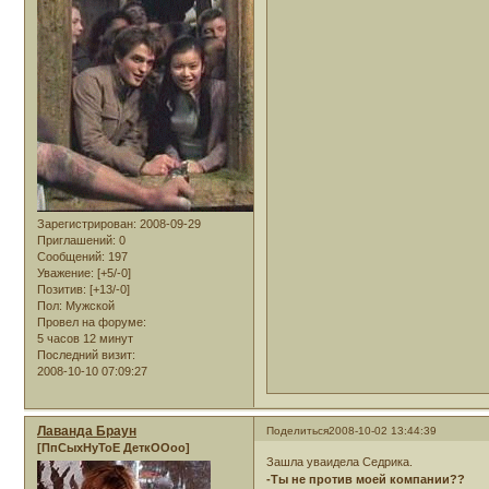
Зарегистрирован
: 2008-09-29
Приглашений:
0
Сообщений:
197
Уважение:
[+5/-0]
Позитив:
[+13/-0]
Пол:
Мужской
Провел на форуме:
5 часов 12 минут
Последний визит:
2008-10-10 07:09:27
Лаванда Браун
Поделиться
2008-10-02 13:44:39
[ПпСыхНуТоЕ ДеткООоо]
Зашла уваидела Седрика.
-Ты не против моей компании??