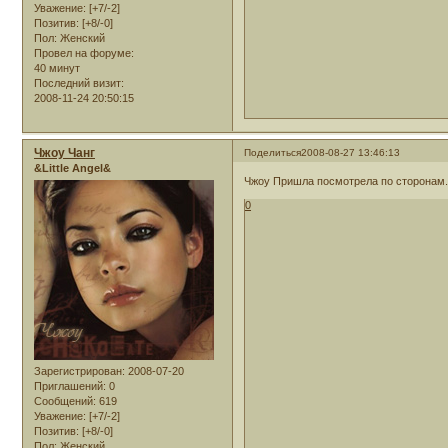
Уважение:
[+7/-2]
Позитив:
[+8/-0]
Пол:
Женский
Провел на форуме:
40 минут
Последний визит:
2008-11-24 20:50:15
Чжоу Чанг
Поделиться
2008-08-27 13:46:13
&Little Angel&
Чжоу Пришла посмотрела по сторонам..
0
Зарегистрирован
: 2008-07-20
Приглашений:
0
Сообщений:
619
Уважение:
[+7/-2]
Позитив:
[+8/-0]
Пол:
Женский