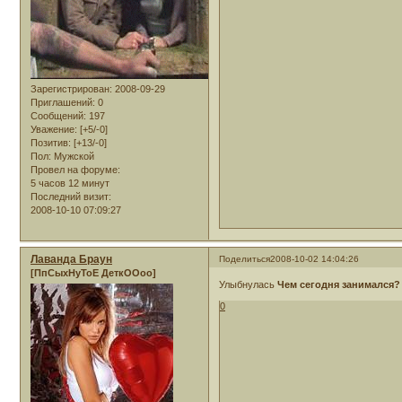
Зарегистрирован
: 2008-09-29
Приглашений:
0
Сообщений:
197
Уважение:
[+5/-0]
Позитив:
[+13/-0]
Пол:
Мужской
Провел на форуме:
5 часов 12 минут
Последний визит:
2008-10-10 07:09:27
Лаванда Браун
Поделиться
2008-10-02 14:04:26
[ПпСыхНуТоЕ ДеткООоо]
Улыбнулась
Чем сегодня занимался?
0