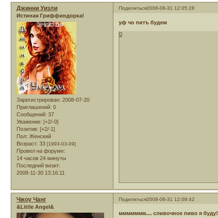
Джинни Уизли
Поделиться
2008-08-31 12:05:28
Истиная Гриффиндорка!
уф
чо питъ будем
0
Зарегистрирован
: 2008-07-20
Приглашений:
0
Сообщений:
37
Уважение:
[+2/-0]
Позитив:
[+2/-1]
Пол:
Женский
Возраст:
33
[1993-03-09]
Провел на форуме:
14 часов 24 минуты
Последний визит:
2008-11-30 13:16:11
Чжоу Чанг
Поделиться
2008-08-31 12:09:42
&Little Angel&
ммммммм.... сливочное пиво я буду!