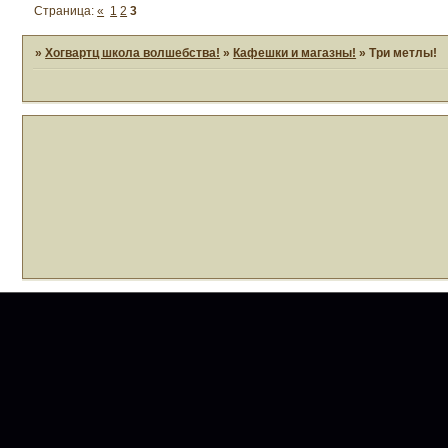
Страница:
«
1
2
3
»
Хогвартц школа волшебства!
»
Кафешки и магазны!
»
Три метлы!