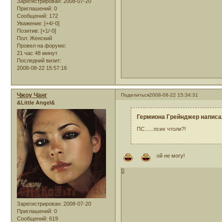
Зарегистрирован
: 2008-07-20
Приглашений:
0
Сообщений:
172
Уважение:
[+4/-0]
Позитив:
[+1/-0]
Пол:
Женский
Провел на форуме:
21 час 48 минут
Последний визит:
2008-08-22 15:57:16
Чжоу Чанг
Поделиться
2008-08-22 15:34:31
&Little Angel&
Гермиона Грейнджер написал
ПС......псих чтоли?!
ой не могу!
0
Зарегистрирован
: 2008-07-20
Приглашений:
0
Сообщений:
619