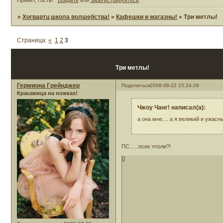
»
Хогвартц школа волшебства!
»
Кафешки и магазны!
»
Три метлы!
Страница:
«
1
2
3
Три метлы!
Гермиона Грейнджер
Поделиться
2008-08-22 15:24:29
Красавица на ножках!
Чжоу Чанг! написал(а):
а она мне.... а я великий и ужасн
ПС......псих чтоли?!
0