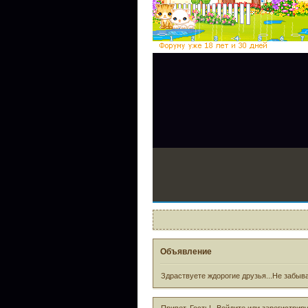
Объявление
Здраствуете ждорогие друзья...Не забыва
Привет, Гость!
Войдите
или
зарегистрир