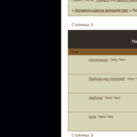
»
Хогвартц школа волшебства!
»
По
Страница:
1
По
Тема
для игроков!
Чжоу Чанг
Трибуны для учителей!
Чжоу 
трибуны!
Чжоу Чанг
поле
Чжоу Чанг
Страница:
1