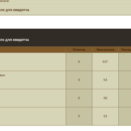
ле для квидитча
ле для квидитча
Ответов
Просмотров
После
0
637
Чанг
0
54
0
58
0
53