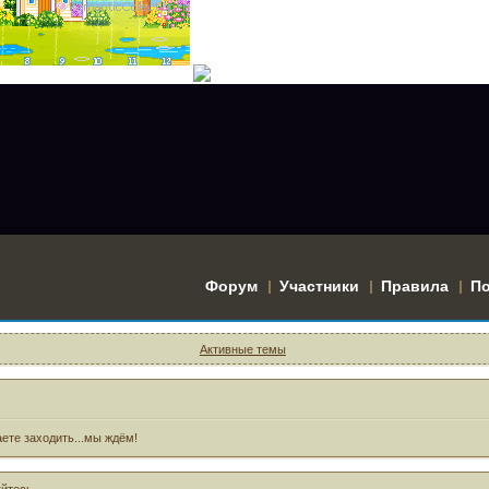
Форум
Участники
Правила
П
Активные темы
ете заходить...мы ждём!
уйтесь
.