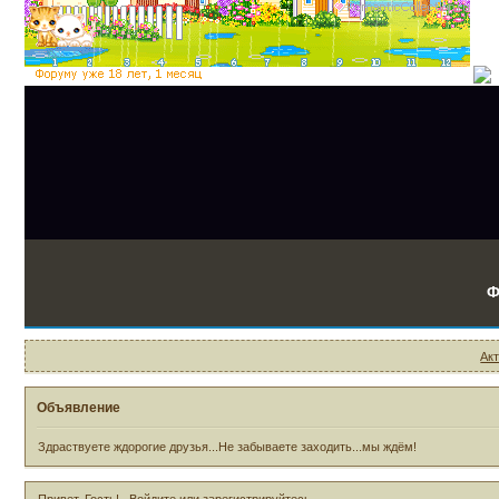
Ф
Ак
Объявление
Здраствуете ждорогие друзья...Не забываете заходить...мы ждём!
Привет, Гость!
Войдите
или
зарегистрируйтесь
.