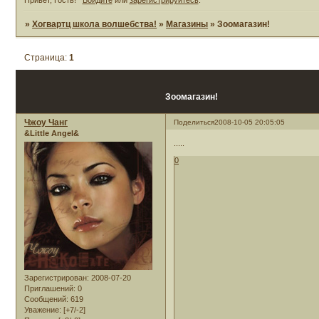
»
Хогвартц школа волшебства!
»
Магазины
»
Зоомагазин!
Страница:
1
Зоомагазин!
Чжоу Чанг
Поделиться
2008-10-05 20:05:05
&Little Angel&
.....
0
Зарегистрирован
: 2008-07-20
Приглашений:
0
Сообщений:
619
Уважение:
[+7/-2]