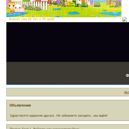
Ф
Ак
Объявление
Здраствуете ждорогие друзья...Не забываете заходить...мы ждём!
Привет, Гость!
Войдите
или
зарегистрируйтесь
.