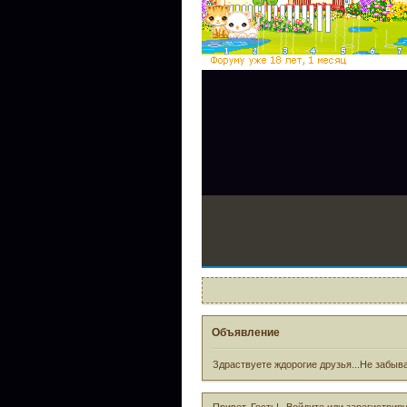
Объявление
Здраствуете ждорогие друзья...Не забыва
Привет, Гость!
Войдите
или
зарегистрир