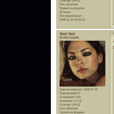
Позитив:
[+8/-0]
Пол:
Женский
Провел на форуме:
40 минут
Последний визит:
2008-11-24 20:50:15
Чжоу Чанг
&Little Angel&
Зарегистрирован
: 2008-07-20
Приглашений:
0
Сообщений:
619
Уважение:
[+7/-2]
Позитив:
[+8/-0]
Пол:
Женский
Провел на форуме: