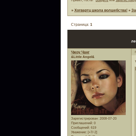
»
Хогвартц школа волшебства!
»
За
Страница:
1
ле
Чжоу Чанг
&Little Angel&
Зарегистрирован
: 2008-07-20
Приглашений:
0
Сообщений:
619
Уважение:
[+7/-2]