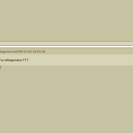
Поделиться
2008-10-05 18:02:18
Ты обиделась???
0