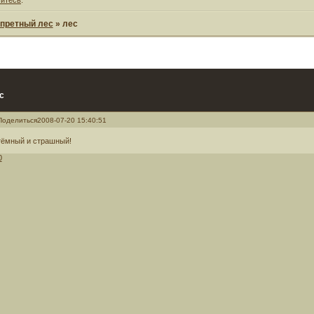
претный лес
»
лес
с
Поделиться
2008-07-20 15:40:51
тёмный и страшный!
0