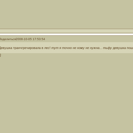
Поделиться
2008-10-05 17:53:54
Девушка транчгречировала в лес!
тут я точно не кому не нужна... тьфу
девушка пош
0