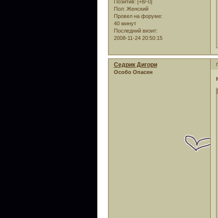
Позитив:
[+8/-0]
Пол:
Женский
Провел на форуме:
40 минут
Последний визит:
2008-11-24 20:50:15
Седрик Дигори
Особо Опасен