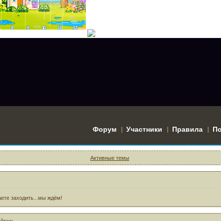
Форум
Участники
Правила
П
Активные темы
ете заходить...мы ждём!
уйтесь
.