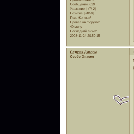
Сообщений:
619
Уважение:
[+7/-2]
Позитив:
[+8/-0]
Пол:
Женский
Провел на форуме:
40 минут
Последний визит:
2008-11-24 20:50:15
Седрик Дигори
Особо Опасен