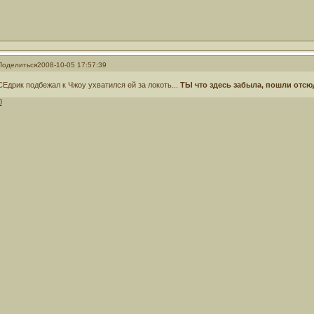
Поделиться
2008-10-05 17:57:39
СЕдрик подбежал к Чжоу ухватился ей за локоть...
ТЫ что здесь забыла, пошли отсю
0