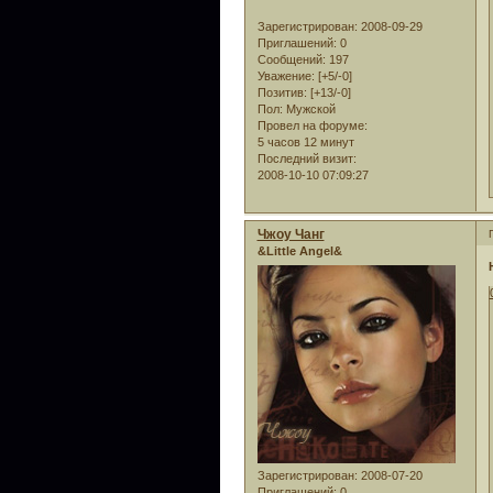
Зарегистрирован
: 2008-09-29
Приглашений:
0
Сообщений:
197
Уважение:
[+5/-0]
Позитив:
[+13/-0]
Пол:
Мужской
Провел на форуме:
5 часов 12 минут
Последний визит:
2008-10-10 07:09:27
Чжоу Чанг
&Little Angel&
Зарегистрирован
: 2008-07-20
Приглашений:
0