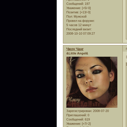
Сообщений:
197
Уважение:
[+5/-0]
Позитив:
[+13/-0]
Пол:
Мужской
Провел на форуме:
5 часов 12 минут
Последний визит:
2008-10-10 07:09:27
Чжоу Чанг
&Little Angel&
Зарегистрирован
: 2008-07-20
Приглашений:
0
Сообщений:
619
Уважение:
[+7/-2]