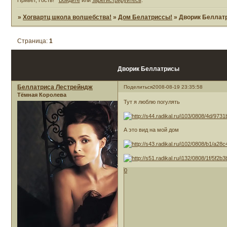
»
Хогвартц школа волшебства!
»
Дом Белатриссы!
»
Дворик Беллат
Страница:
1
Дворик Беллатрисы
Беллатриса Лестрейндж
Поделиться
2008-08-19 23:35:58
Тёмная Королева
Тут я люблю погулять
А это вид на мой дом
0