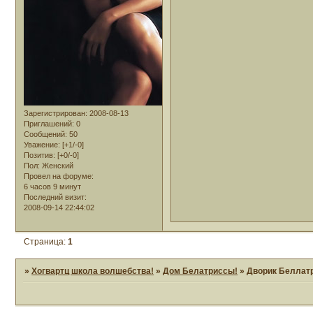
Зарегистрирован
: 2008-08-13
Приглашений:
0
Сообщений:
50
Уважение:
[+1/-0]
Позитив:
[+0/-0]
Пол:
Женский
Провел на форуме:
6 часов 9 минут
Последний визит:
2008-09-14 22:44:02
Страница:
1
»
Хогвартц школа волшебства!
»
Дом Белатриссы!
»
Дворик Беллат