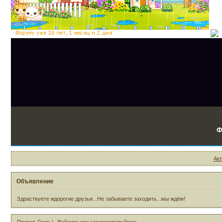
Ф
Ак
Объявление
Здраствуете ждорогие друзья...Не забываете заходить...мы ждём!
Привет, Гость!
Войдите
или
зарегистрируйтесь
.