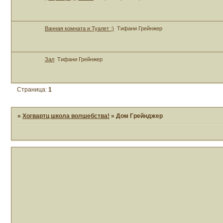
Ванная комната и Туалет :)
Тифани Грейнжер
Зал
Тифани Грейнжер
Страница:
1
»
Хогвартц школа волшебства!
»
Дом Грейнджер