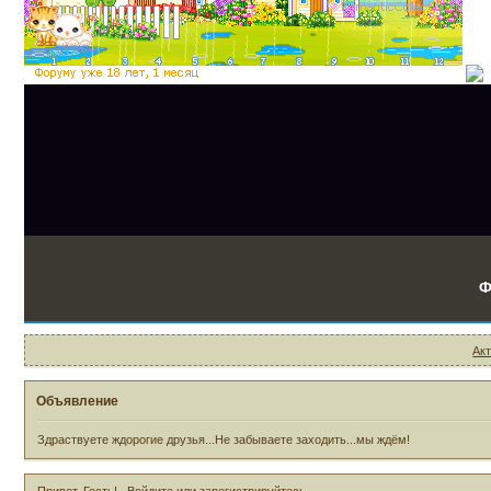
Ф
Ак
Объявление
Здраствуете ждорогие друзья...Не забываете заходить...мы ждём!
Привет, Гость!
Войдите
или
зарегистрируйтесь
.