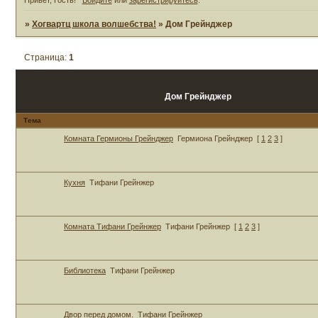
»
Хогвартц школа волшебства!
»
Дом Грейнджер
Страница:
1
Дом Грейнджер
Тема
Комната Гермионы Грейнджер
Гермиона Грейнджер
[
1
2
3
]
Кухня
Тифани Грейнжер
Комната Тифани Грейнжер
Тифани Грейнжер
[
1
2
3
]
Библиотека
Тифани Грейнжер
Двор перед домом.
Тифани Грейнжер