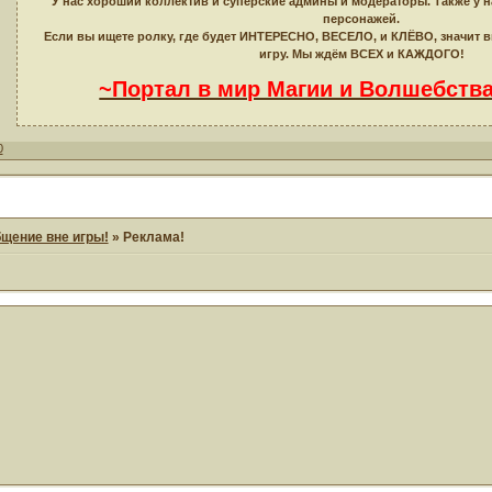
У нас хороший коллектив и суперские админы и модераторы. Также у 
персонажей.
Если вы ищете ролку, где будет ИНТЕРЕСНО, ВЕСЕЛО, и КЛЁВО, значит
игру. Мы ждём ВСЕХ и КАЖДОГО!
~Портал в мир Магии и Волшебств
0
щение вне игры!
»
Реклама!