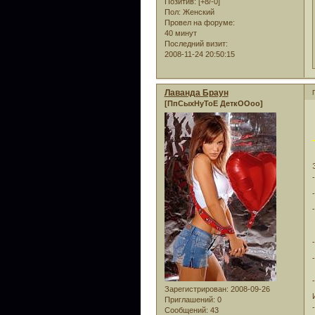
Позитив:
[+8/-0]
Пол:
Женский
Провел на форуме:
40 минут
Последний визит:
2008-11-24 20:50:15
Лаванда Браун
[ПпСыхНуТоЕ ДеткООоо]
Зарегистрирован
: 2008-09-26
Приглашений:
0
Сообщений:
43