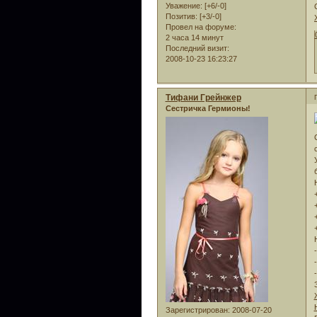
Уважение:
[+6/-0]
Позитив:
[+3/-0]
Провел на форуме:
2 часа 14 минут
Последний визит:
2008-10-23 16:23:27
Тифани Грейнжер
Сестричка Гермионы!
Зарегистрирован
: 2008-07-20