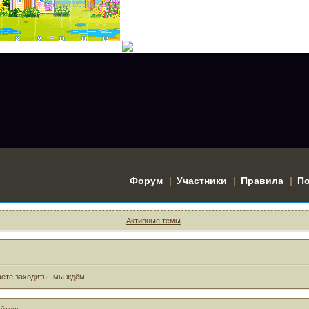
Форум
Участники
Правила
П
Активные темы
ете заходить...мы ждём!
уйтесь
.