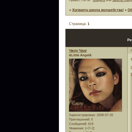
»
Хогвартц школа волшебства!
»
Об
Страница:
1
Ре
Чжоу Чанг
&Little Angel&
Зарегистрирован
: 2008-07-20
Приглашений:
0
Сообщений:
619
Уважение:
[+7/-2]