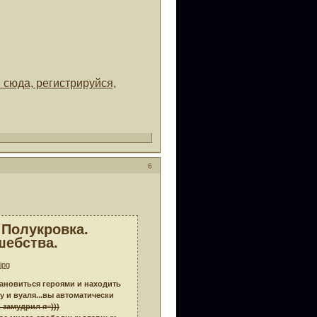
 сюда, регистрируйся,
6
 Полукровка.
шебства.
тановиться героями и находить
у и вуаля...вы автоматически
о замудрил я=)))