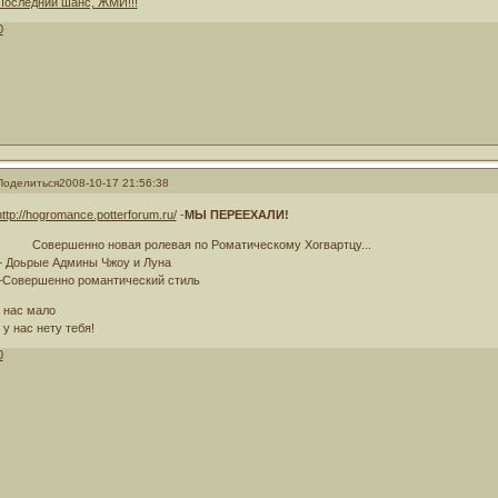
Последний шанс, ЖМИ!!!
0
Поделиться
2008-10-17 21:56:38
http://hogromance.potterforum.ru/
-
МЫ ПЕРЕЕХАЛИ!
Совершенно новая ролевая по Роматическому Хогвартцу...
+ Доьрые Админы Чжоу и Луна
+Совершенно романтический стиль
- нас мало
- у нас нету тебя!
0