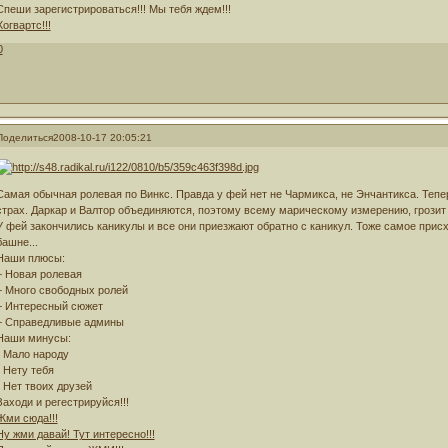
Спеши зарегистрироваться!!! Мы тебя ждем!!!
Хогвартс!!!
0
Поделиться
2008-10-17 20:05:21
Самая обычная ролевая по Винкс. Правда у фей нет не Чармикса, не Энчантикса. Тепе
страх. Даркар и Валтор объединяются, поэтому всему марическому измерению, грозит
У фей закончились каникулы и все они приезжают обратно с каникул. Тоже самое прис
башне...
Наши плюсы:
+ Новая ролевая
+ Много свободных ролей
+ Интересный сюжет
+ Справедливые админы
Наши минусы:
- Мало народу
- Нету тебя
- Нет твоих друзей
Заходи и регестрируйся!!!
Жми сюда!!!
Ну жми давай! Тут интересно!!!