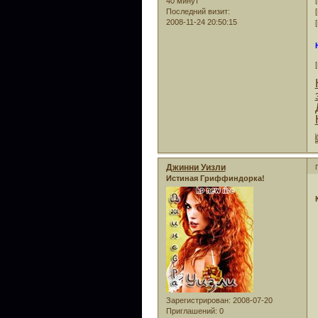
40 минут
Последний визит:
2008-11-24 20:50:15
Джинни Уизли
Истиная Гриффиндорка!
Зарегистрирован
: 2008-07-20
Приглашений:
0