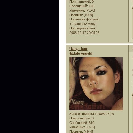
Приглашений:
0
Сообщений:
126
Уважение:
[+3/-0]
Позитив:
[+0/-0]
Провел на форуме:
11 часов 12 минут
Последний визит:
2008-10-17 20:05:23
Чжоу Чанг
&Little Angel&
Зарегистрирован
: 2008-07-20
Приглашений:
0
Сообщений:
619
Уважение:
[+7/-2]
Позитив:
[+8/-0]