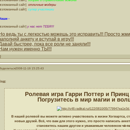
[взломанный сайт]
отличные модеры
[взломанный сайт]
супер участники
Наши -
[взломанный сайт]
у нас нет ТЕБЯ!!!
Но ведь ты с легкостью можешь это исправить!!! Просто жми
заполняй анкету и вступай в игру!!!
Давай быстрее, пока все роли не заняли!!!
Нам нужен именно ТЫ!!!
0
Поделиться
2008-11-16 15:25:43
Код:
Ролевая игра Гарри Поттер и Принц
Погрузитесь в мир магии и вол
В нашей ролевой вы можете активно учавствовать в жизни Хогвартса, с
новых друзей. Всё, что вам для этого нужно, это просто написать анкет
становитесь нашим другом и уважаемым человеком
чё-т