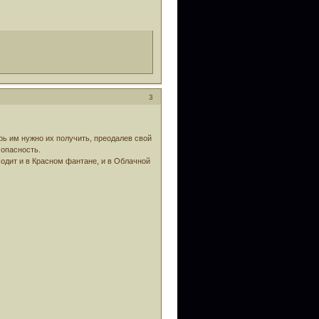
3
рь им нужно их получить, преодалев свой
 опасность.
ходит и в Красном фантане, и в Облачной