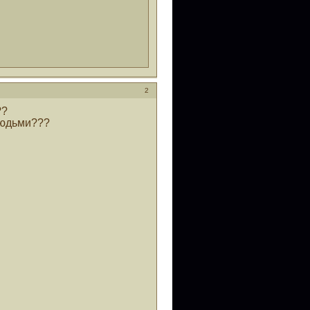
2
??
людьми???