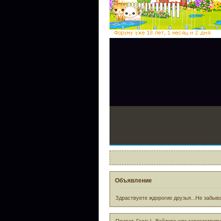
Объявление
Здраствуете ждорогие друзья...Не забыва
Привет, Гость!
Войдите
или
зарегистрир