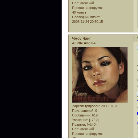
Пол:
Женский
Провел на форуме:
40 минут
Последний визит:
2008-11-24 20:50:15
Чжоу Чанг
&Little Angel&
-
-
-
Зарегистрирован
: 2008-07-20
Приглашений:
0
Сообщений:
619
Уважение:
[+7/-2]
Позитив:
[+8/-0]
Пол:
Женский
Провел на форуме: