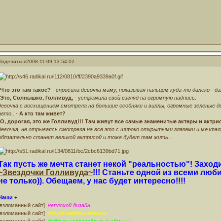
Поделиться
2008-11-09 13:54:02
Что это там такое?
-
спросила девочка маму, показывая пальцем куда-то далеко - да
Это, Солнышко, Голливуд,
- у
стремила свой взгляд на огромную надпись
.
девочка с восхищением смотрела на большие особняки и виллы, огромные зеленые 
авто..
-
А кто там живет?
О, дорогая, это же Голливуд!!! Там живут все самые знаменитые актеры и актр
девочка, не отрываясь смотрела на все это с широко открытыми глазами и мечтал
обязательно станет великой актрисой и тоже будет там жить..
Так пусть же мечта станет некой "реальностью"! Заход
~Звездочки Голливуда~
!!! Станьте одной из всеми люб
не только)). Обещаем, у нас будет интересно!!!!
Наши +
[взломанный сайт]
неплохой дизайн
[взломанный сайт]
легкий шаблон анкеты
[взломанный сайт]
добрые и справедливые админы