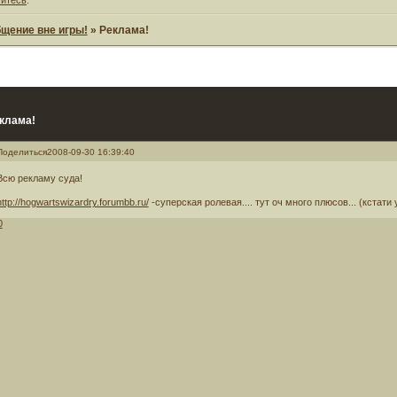
щение вне игры!
»
Реклама!
клама!
Поделиться
2008-09-30 16:39:40
Всю рекламу суда!
http://hogwartswizardry.forumbb.ru/
-суперская ролевая.... тут оч много плюсов... (кстати
0