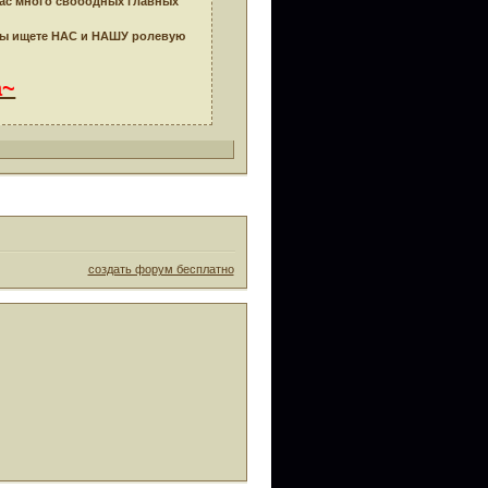
нас много свободных главных
 вы ищете НАС и НАШУ ролевую
а~
создать форум бесплатно