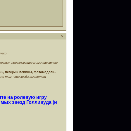
5
леко
.
деревья, проезжающие мимо шикарные
исы, певцы и певицы, фотомодели..
а о том, что когда вырастет
ите на ролевую игру
имых звезд Голливуда (и