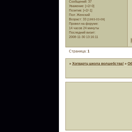
Сообщений:
37
Уважение:
[+2/-0]
Позитив:
[+2/-1]
Пол:
Женский
Возраст:
33
[1993-03-09]
Провел на форуме:
14 часов 24 минуты
Последний визит:
2008-11-30 13:16:11
Страница:
1
»
Хогвартц школа волшебства!
»
Об