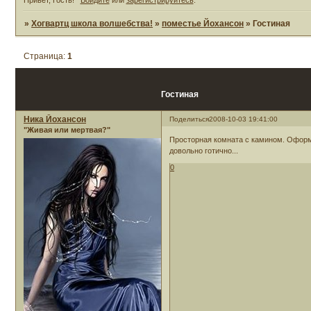
»
Хогвартц школа волшебства!
»
поместье Йохансон
»
Гостиная
Страница:
1
Гостиная
Ника Йохансон
Поделиться
2008-10-03 19:41:00
"Живая или мертвая?"
Просторная комната с камином. Оформ
довольно готично...
0