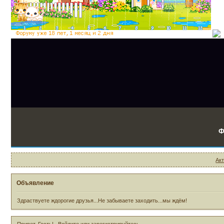
Ф
Ак
Объявление
Здраствуете ждорогие друзья...Не забываете заходить...мы ждём!
Привет, Гость!
Войдите
или
зарегистрируйтесь
.