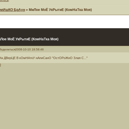
омИшКО БрАун
»
МиЛое МоЁ УкРытиЕ (КомНаТка Моя)
Лое МоЁ УкРытиЕ (КомНаТка Моя)
Поделиться
2008-10-10 18:58:46
На ДВерЦЕ В кОмНАткУ нАпиСанО "ОстОРоЖнО Злая С..."
0