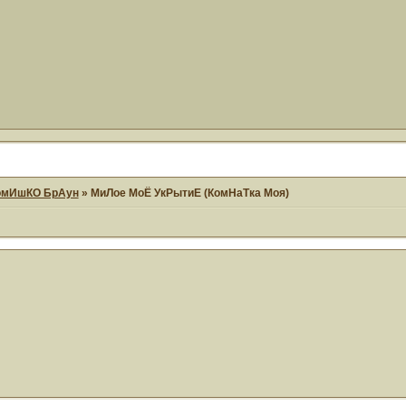
омИшКО БрАун
»
МиЛое МоЁ УкРытиЕ (КомНаТка Моя)