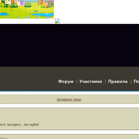
Форум
Участники
Правила
П
Активные темы
ете заходить...мы ждём!
уйтесь
.