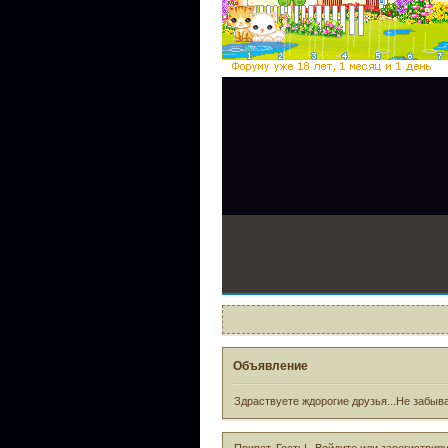
Объявление
Здраствуете ждорогие друзья...Не забыва
Привет, Гость!
Войдите
или
зарегистрир