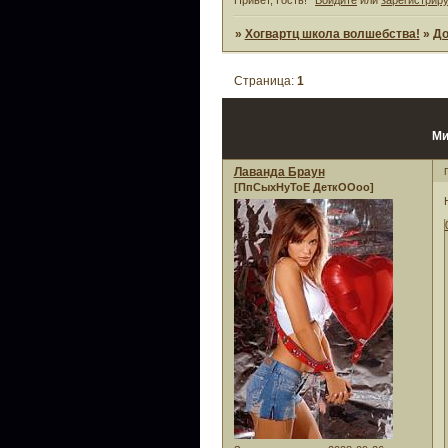
»
Хогвартц школа волшебства!
»
Д
Страница:
1
Ми
Лаванда Браун
[ПпСыхНуТоЕ ДеткООоо]