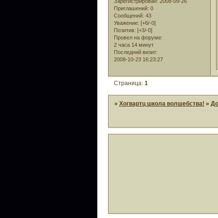
Зарегистрирован
: 2008-09-26
Приглашений:
0
Сообщений:
43
Уважение:
[+6/-0]
Позитив:
[+3/-0]
Провел на форуме:
2 часа 14 минут
Последний визит:
2008-10-23 16:23:27
Страница:
1
»
Хогвартц школа волшебства!
»
Д