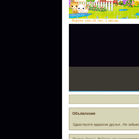
Объявление
Здраствуете ждорогие друзья...Не забыва
Привет, Гость!
Войдите
или
зарегистрир