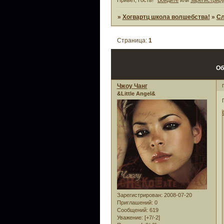
»
Хогвартц школа волшебства!
»
Сл
Страница:
1
Об
Чжоу Чанг
&Little Angel&
Зарегистрирован
: 2008-07-20
Приглашений:
0
Сообщений:
619
Уважение:
[+7/-2]