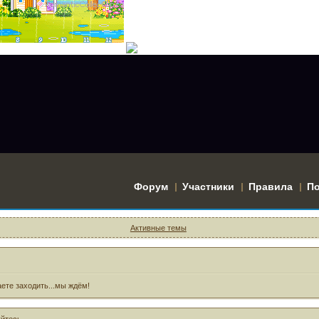
Форум
Участники
Правила
П
Активные темы
ете заходить...мы ждём!
уйтесь
.