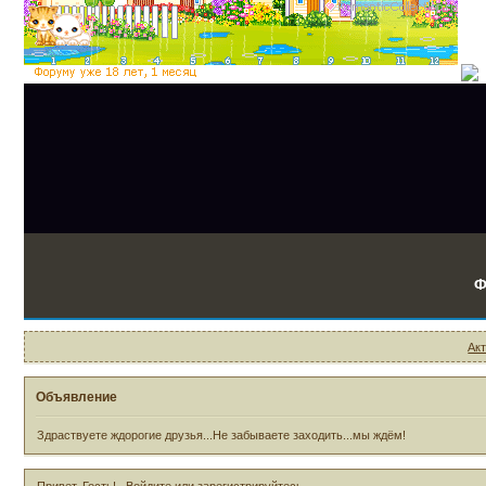
Ф
Ак
Объявление
Здраствуете ждорогие друзья...Не забываете заходить...мы ждём!
Привет, Гость!
Войдите
или
зарегистрируйтесь
.