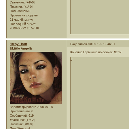
Уважение:
[+4/-0]
Позитив:
[+1/-0]
Пол:
Женский
Провел на форуме:
21 час 48 минут
Последний визит:
2008-08-22 15:57:16
Чжоу Чанг
Поделиться
2008-07-20 18:46:01
&Little Angel&
Конечно Гермиона но сейчас Лето!
0
Зарегистрирован
: 2008-07-20
Приглашений:
0
Сообщений:
619
Уважение:
[+7/-2]
Позитив:
[+8/-0]
Пол:
Женский