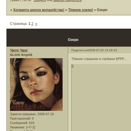
»
Хогвартц школа волшебства!
»
Тёмное озеро!
»
Озеро
Страница:
1
2
»
Озеро
Чжоу Чанг
Поделиться
2008-07-20 12:18:33
&Little Angel&
Тёмное страшное и глубокое БРРР....
0
Зарегистрирован
: 2008-07-20
Приглашений:
0
Сообщений:
619
Уважение:
[+7/-2]