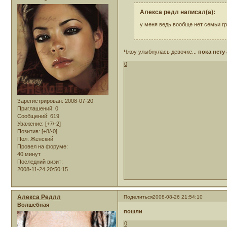
Алекса редл написал(а):
у меня ведь вообще нет семьи г
Чжоу улыбнулась девочке...
пока нету
0
Зарегистрирован
: 2008-07-20
Приглашений:
0
Сообщений:
619
Уважение:
[+7/-2]
Позитив:
[+8/-0]
Пол:
Женский
Провел на форуме:
40 минут
Последний визит:
2008-11-24 20:50:15
Алекса Редлл
Поделиться
2008-08-26 21:54:10
Волшебная
пошли
0