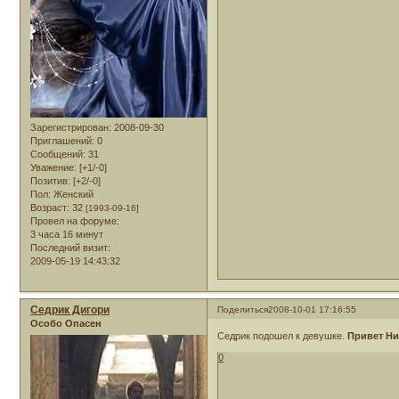
Зарегистрирован
: 2008-09-30
Приглашений:
0
Сообщений:
31
Уважение:
[+1/-0]
Позитив:
[+2/-0]
Пол:
Женский
Возраст:
32
[1993-09-16]
Провел на форуме:
3 часа 16 минут
Последний визит:
2009-05-19 14:43:32
Седрик Дигори
Поделиться
2008-10-01 17:16:55
Особо Опасен
Седрик подошел к девушке.
Привет Ни
0