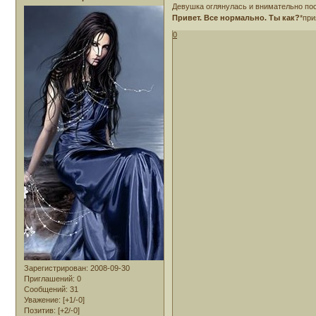
Девушка оглянулась и внимательно по
Привет. Все нормально. Ты как?
*при
0
Зарегистрирован
: 2008-09-30
Приглашений:
0
Сообщений:
31
Уважение:
[+1/-0]
Позитив:
[+2/-0]