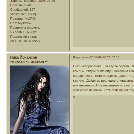
Зарегистрирован
: 2008-09-29
Приглашений:
0
Сообщений:
197
Уважение:
[+5/-0]
Позитив:
[+13/-0]
Пол:
Мужской
Провел на форуме:
5 часов 12 минут
Последний визит:
2008-10-10 07:09:27
Ника Йохансон
Поделиться
2008-09-30 20:57:15
"Живая или мертвая?"
Ника неторопливо шла вдоль берега. Н
камень. Рядом было ещё несколько кам
сердцу озера, хотя на самом деле отхо
камням. Дойдя до последнего, она медл
них внимания. Она внимательно смотре
красивого пейзажа. Хотя почему как бу
0