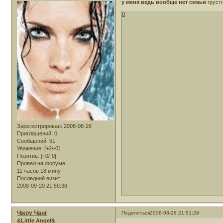
у меня ведь вообще нет семьи
груст
0
Зарегистрирован
: 2008-08-26
Приглашений:
0
Сообщений:
51
Уважение:
[+2/-0]
Позитив:
[+0/-0]
Провел на форуме:
11 часов 18 минут
Последний визит:
2008-09-20 21:59:38
Чжоу Чанг
Поделиться
2008-08-26 21:51:29
&Little Angel&