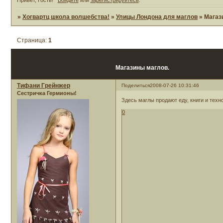
»
Хогвартц школа волшебства!
»
Улицы Лондона для маглов
»
Магаз
Страница:
1
Магазины маглов.
Тифани Грейнжер
Поделиться
2008-07-26 10:31:46
Сестричка Гермионы!
Здесь маглы продают еду, книги и техн
0