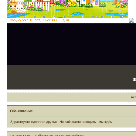
Ф
Ак
Объявление
Здраствуете ждорогие друзья...Не забываете заходить...мы ждём!
Привет, Гость!
Войдите
или
зарегистрируйтесь
.